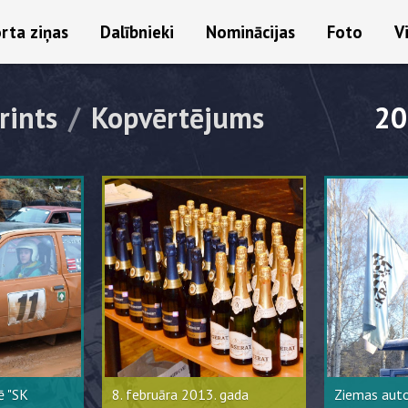
rta ziņas
Dalībnieki
Nominācijas
Foto
V
rints
/
Kopvērtējums
20
ē "SK
8. februāra 2013. gada
Ziemas auto