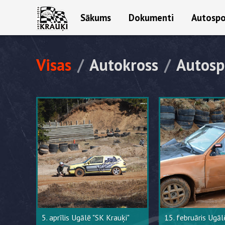
Sākums
Dokumenti
Autospo
Visas
/
Autokross
/
Autosp
5. aprīlis Ugālē "SK Krauķi"
15. februāris Ugāl