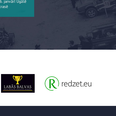
6. janvārī Ugālē
trasē