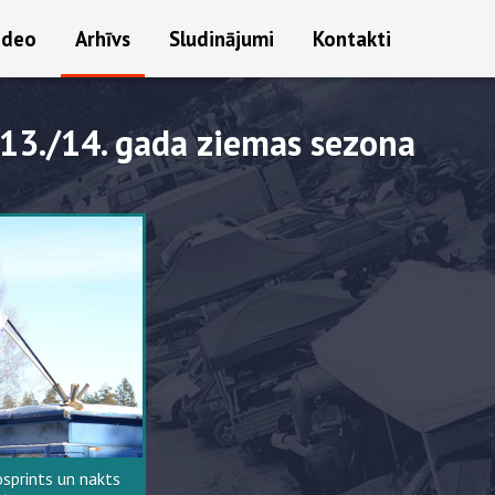
ideo
Arhīvs
Sludinājumi
Kontakti
13./14. gada ziemas sezona
sprints un nakts