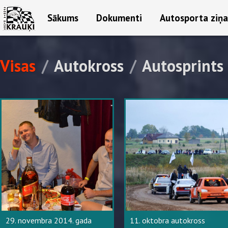
Sākums
Dokumenti
Autosporta ziņa
Visas
/
Autokross
/
Autosprints
29. novembra 2014. gada
11. oktobra autokross