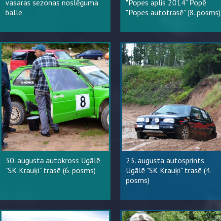
vasaras sezonas noslēguma
"Popes aplis 2014" Popē
balle
"Popes autotrasē" (8. posms)
30. augusta autokross Ugālē
23. augusta autosprints
"SK Krauķi" trasē (6. posms)
Ugālē "SK Krauķi" trasē (4.
posms)