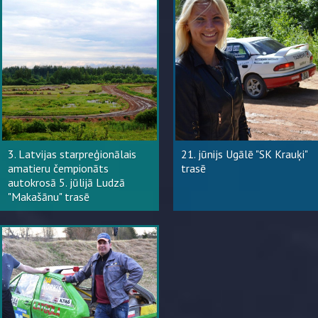
3. Latvijas starpreģionālais
21. jūnijs Ugālē "SK Krauķi"
amatieru čempionāts
trasē
autokrosā 5. jūlijā Ludzā
"Makašānu" trasē