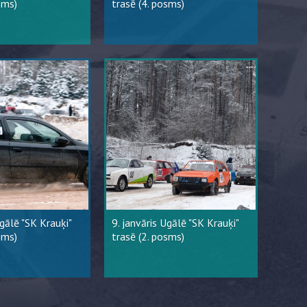
sms)
trasē (4. posms)
Ugālē "SK Krauķi"
9. janvāris Ugālē "SK Krauķi"
sms)
trasē (2. posms)