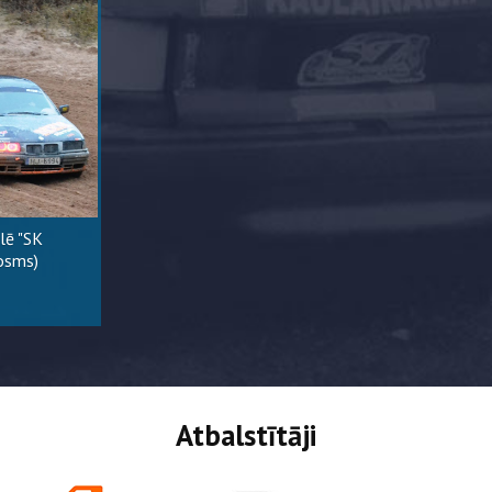
lē "SK
posms)
Atbalstītāji