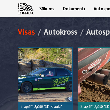
Sākums
Dokumenti
Autospo
Visas
/
Autokross
/
Autosp
2. aprīlī Ugālē "SK Krauķi"
2. aprīlī Ugālē "SK