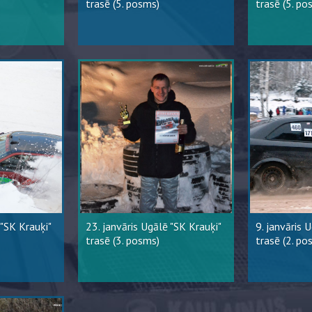
trasē (5. posms)
trasē (5. po
 "SK Krauķi"
23. janvāris Ugālē "SK Krauķi"
9. janvāris 
trasē (3. posms)
trasē (2. po