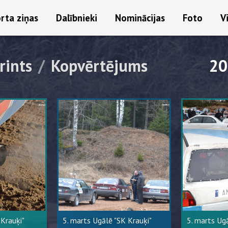
rta ziņas
Dalībnieki
Nominācijas
Foto
V
rints
/
Kopvērtējums
20
 Krauķi"
5. marts Ugālē "SK Krauķi"
5. marts Ugā