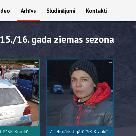
ideo
Arhīvs
Sludinājumi
Kontakti
15./16. gada ziemas sezona
lē "SK Krauķi"
7. februāris Ugālē "SK Krauķi"