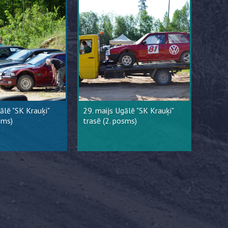
gālē "SK Krauķi"
29. maijs Ugālē "SK Krauķi"
sms)
trasē (2. posms)