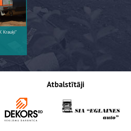
K Krauķi"
Atbalstītāji