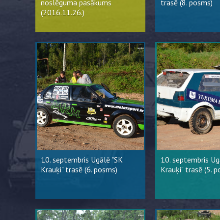
noslēguma pasākums
trasē (8. posms)
(2016.11.26.)
10. septembris Ugālē "SK
10. septembris Ug
Krauķi" trasē (6. posms)
Krauķi" trasē (5. 