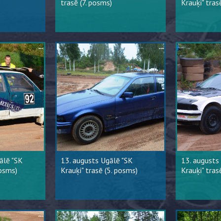
trasē (7. posms)
Krauķi" tras
ālē "SK
13. augusts Ugālē "SK
13. augusts
posms)
Krauķi" trasē (5. posms)
Krauķi" tras