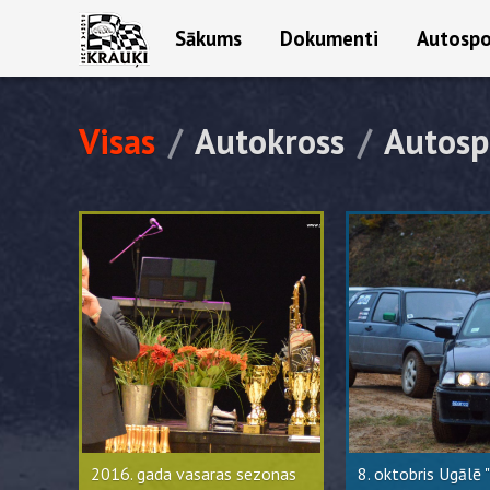
Sākums
Dokumenti
Autospo
Visas
/
Autokross
/
Autosp
2016. gada vasaras sezonas
8. oktobris Ugālē 