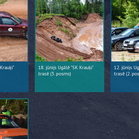
 Krauķi"
18. jūnijs Ugālē "SK Krauķi"
12. jūnijs U
trasē (3. posms)
trasē (2. po