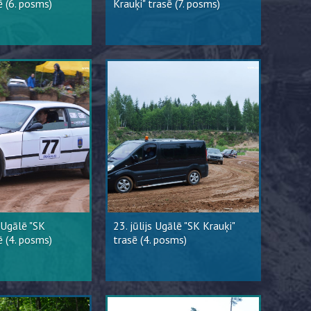
ē (6. posms)
Krauķi" trasē (7. posms)
 Ugālē "SK
23. jūlijs Ugālē "SK Krauķi"
ē (4. posms)
trasē (4. posms)