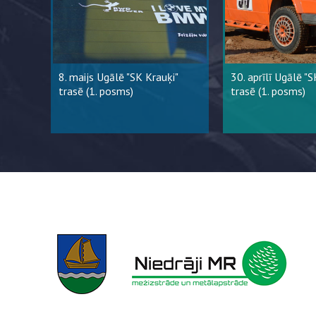
8. maijs Ugālē "SK Krauķi"
30. aprīlī Ugālē "S
trasē (1. posms)
trasē (1. posms)