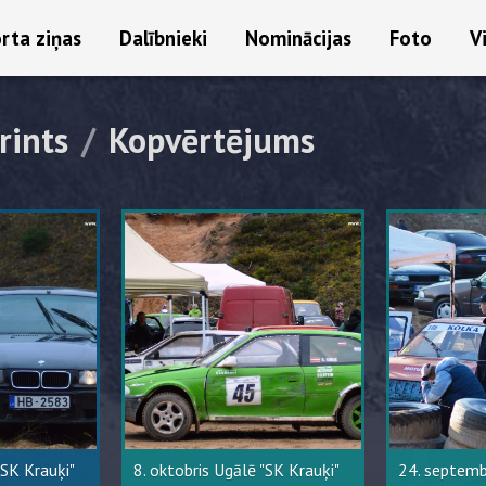
rta ziņas
Dalībnieki
Nominācijas
Foto
V
rints
/
Kopvērtējums
"SK Krauķi"
8. oktobris Ugālē "SK Krauķi"
24. septemb